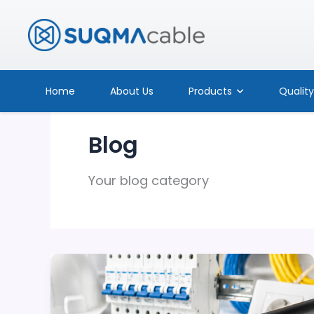
Skip
to
content
Home
About Us
Products
Qualit
Blog
Your blog category