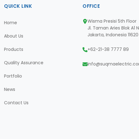
QUICK LINK
OFFICE
Wisma Presisi 5th Floor
Home
Jl. Taman Aries Blok A1 
Jakarta, Indonesia 11620
About Us
Products
+62-21-38 7777 89
Quality Assurance
info@suqmaelectric.c
Portfolio
News
Contact Us